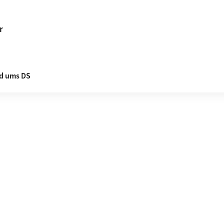
r
d ums DS