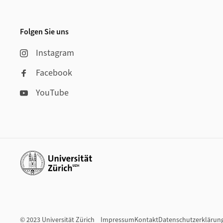
Footer
Folgen Sie uns
Instagram
Facebook
YouTube
Weiterführende Links
© 2023 Universität Zürich
Impressum
Kontakt
Datenschutzerklärun