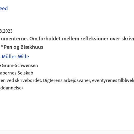
eed
08.2023
rumenterne. Om forholdet mellem refleksioner over skriv
i ”Pen og Blækhuus
s Müller-Wille
Ane Grum-Schwensen
skabernes Selskab
en ved skrivebordet. Digterens arbejdsvaner, eventyrenes tilblivel
 uddannelse«