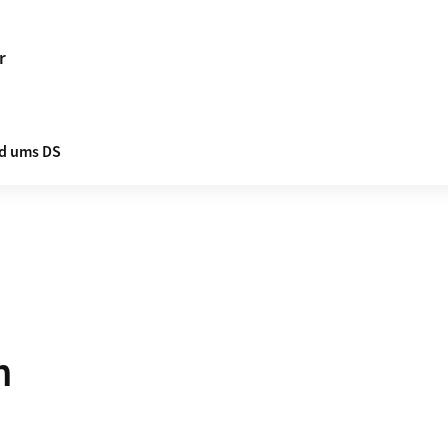
r
d ums DS
n