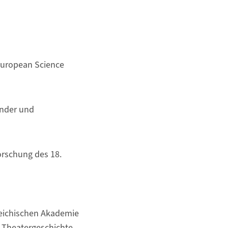
European Science
inder und
orschung des 18.
eichischen Akademie
 Theatergeschichte