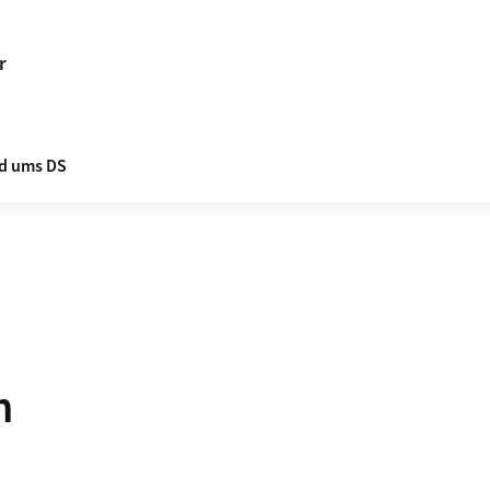
r
d ums DS
n