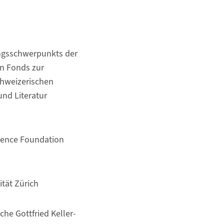
ungsschwerpunkts der
n Fonds zur
chweizerischen
und Literatur
ience Foundation
tät Zürich
sche Gottfried Keller-