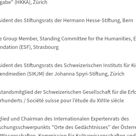
gabe" (HKKA), Zürich
sident des Stiftungsrats der Hermann Hesse-Stiftung, Bern
e Group Member, Standing Committee for the Humanities, 
ndation (ESF), Strasbourg
sident des Stiftungsrats des Schweizerischen Instituts für K
endmedien (SIKJM) der Johanna Spyri-Stiftung, Zürich
standsmitglied der Schweizerischen Gesellschaft für die Erf
rhunderts / Société suisse pour l'étude du XVIIIe siècle
glied und Chairman des Internationalen Expertenrats des
schungsschwerpunkts "Orte des Gedächtnisses" der Österr
 Wissenschaften, Kommission für Kulturwissenschaften und