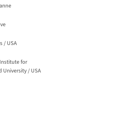
sanne
ève
is / USA
nstitute for
 University / USA