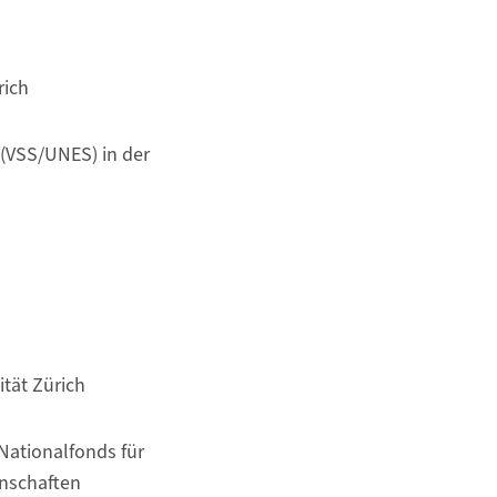
rich
(VSS/UNES) in der
tät Zürich
Nationalfonds für
enschaften