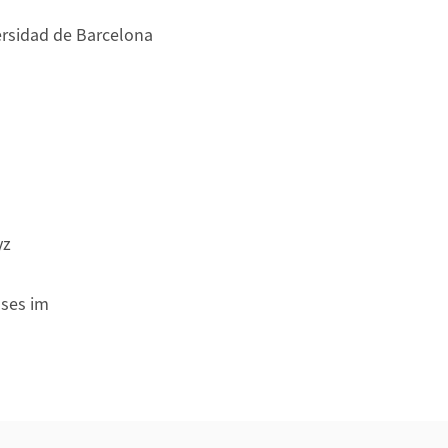
ersidad de Barcelona
yz
hses im