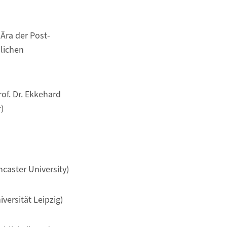
 Ära der Post-
hlichen
of. Dr. Ekkehard
)
ncaster University)
versität Leipzig)