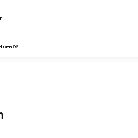
r
d ums DS
n