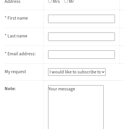
Address
Mrs
Mr
* First name
* Last name
* Email address:
My request
Note: