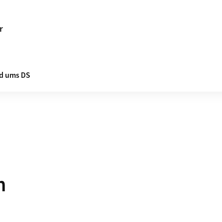
r
d ums DS
n