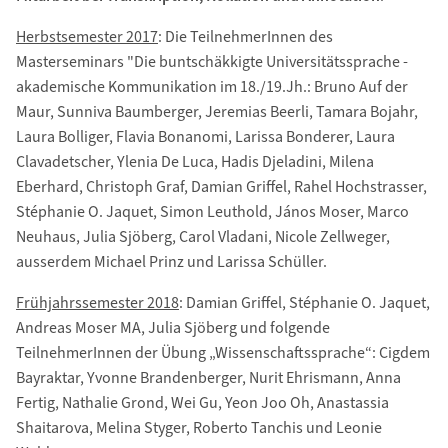
Herbstsemester 2017
: Die TeilnehmerInnen des
Masterseminars "Die buntschäkkigte Universitätssprache -
akademische Kommunikation im 18./19.Jh.: Bruno Auf der
Maur, Sunniva Baumberger, Jeremias Beerli, Tamara Bojahr,
Laura Bolliger, Flavia Bonanomi, Larissa Bonderer, Laura
Clavadetscher, Ylenia De Luca, Hadis Djeladini, Milena
Eberhard, Christoph Graf, Damian Griffel, Rahel Hochstrasser,
Stéphanie O. Jaquet, Simon Leuthold, János Moser, Marco
Neuhaus, Julia Sjöberg, Carol Vladani, Nicole Zellweger,
ausserdem Michael Prinz und Larissa Schüller.
Frühjahrssemester 2018
: Damian Griffel, Stéphanie O. Jaquet,
Andreas Moser MA, Julia Sjöberg und folgende
TeilnehmerInnen der Übung „Wissenschaftssprache“: Cigdem
Bayraktar, Yvonne Brandenberger, Nurit Ehrismann, Anna
Fertig, Nathalie Grond, Wei Gu, Yeon Joo Oh, Anastassia
Shaitarova, Melina Styger, Roberto Tanchis und Leonie